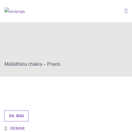
Mūlādhāra chakra – Praxis
04. MAI
DENISE