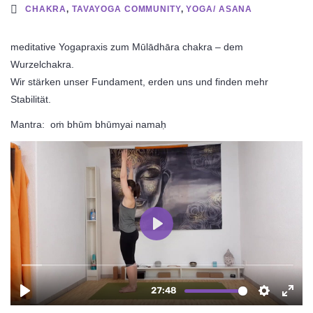
CHAKRA
,
TAVAYOGA COMMUNITY
,
YOGA/ ASANA
meditative Yogapraxis zum
Mūlādhāra chakra – dem
Wurzelchakra.
Wir stärken unser Fundament, erden uns und finden mehr
Stabilität.
Mantra: oṁ bhūm bhūmyai namaḥ