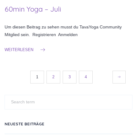
60min Yoga – Juli
Um diesen Beitrag zu sehen musst du TavaYoga Community
Mitglied sein. Registrieren Anmelden
WEITERLESEN
Seitennummerierung
1
2
3
4
der
Beiträge
NEUESTE BEITRÄGE